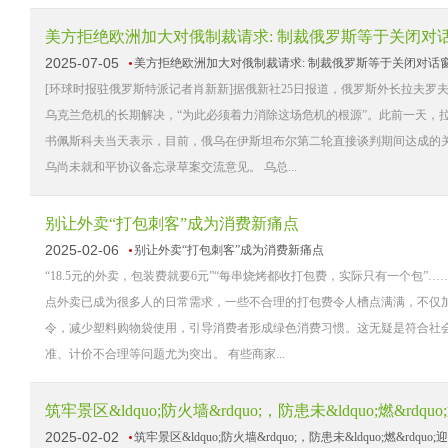
美方拒绝欧洲加大对俄制裁请求: 制裁俄罗斯等于关闭对
2025-07-05
美方拒绝欧洲加大对俄制裁请求: 制裁俄罗斯等于关闭对话
[环球时报驻俄罗斯特派记者肖新新]据俄新社25日报道，俄罗斯外长拉夫
乌克兰危机的长期解决，“为此必须着力消除这场危机的根源”。此前一天，拉
书佩斯科夫当天表示，目前，俄乌在伊斯坦布尔第二轮直接谈判期间达成的
乌尚未就和平协议备忘录草案交流意见。 乌总...
别让外卖“打包刺客”成为消费新痛点
2025-02-06
别让外卖“打包刺客”成为消费新痛点
“18.5元的外卖，包装费就要6元”“每串烧烤都收打包费，实际只有一个包
点外卖已成为很多人的日常需求，一些不合理的打包费令人槽点满满，不仅
令，减少塑料购物袋使用，引导消费者形成绿色消费习惯。这无疑是符合社
准、计价不合理等问题尤为突出。 有些商家...
筑牢景区&ldquo;防火墙&rdquo;，防患未&ldquo;燃&rdqu
2025-02-02
筑牢景区&ldquo;防火墙&rdquo;，防患未&ldquo;燃&rdquo