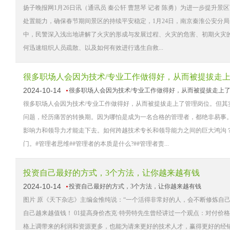
扬子晚报网1月26日讯（通讯员 秦公轩 曹慧琴 记者 陈勇）为进一步提
处置能力，确保春节期间景区的持续平安稳定，1月24日，南京秦淮公安分
中，民警深入浅出地讲解了火灾的形成与发展过程、火灾的危害、初期火灾
何迅速组织人员疏散、以及如何有效进行逃生自救...
很多职场人会因为技术/专业工作做得好，从而被提拔走
2024-10-14
很多职场人会因为技术/专业工作做得好，从而被提拔走上
很多职场人会因为技术/专业工作做得好，从而被提拔走上了管理岗位。但其
问题，经历痛苦的转换期。因为哪怕是成为一名合格的管理者，都绝非易事
影响力和领导力才能走下去。如何跨越技术专长和领导能力之间的巨大鸿沟
门。#管理者思维##管理者的本质是什么?##管理者责...
投资自己最好的方式，3个方法，让你越来越有钱
2024-10-14
投资自己最好的方式，3个方法，让你越来越有钱
图片 原《天下杂志》主编金惟纯说：“一个活得非常好的人，会不断修炼自
自己越来越值钱！ 01提高身价杰克·特劳特先生曾经讲过一个观点：对付价
格上调带来的利润和资源更多，也能为请来更好的技术人才，赢得更好的经销