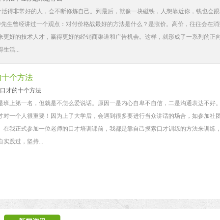
个活得非常好的人，会不断修炼自己。到最后，就像一块磁铁，人想靠近你，钱也会跟
劳特先生曾经讲过一个观点：对付价格战最好的方法是什么？是涨价。高价，往往会在消
来更好的技术人才，赢得更好的经销商渠道和广告机会。这样，就形成了一系列的正向
活...
的十个方法
口才的十个方法
是班上第一名，但就是不怎么爱说话。原因一是内心自卑不自信，二是沟通表达不好
对一个人很重要！因为上了大学后，会遇到很多要进行当众讲话的场合，如参加社团活
。在我正式参加一位老师的口才培训课前，我都是靠自己摸索口才训练的方法来训练，
践过，坚持...